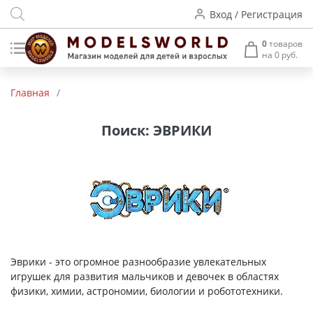
Вход / Регистрация
0
товаров
на 0 руб.
Товары нашего производства
Главная
/
Деревянные модели
Поиск: ЭВРИКИ
Радиоуправляемые модели
Аккумуляторы и зарядные
устройства
Пластиковые модели
Макет H0 и TT
Эврики - это огромное разнообразие увлекательных
игрушек для развития мальчиков и девочек в областях
Архитектурные макеты
физики, химии, астрономии, биологии и робототехники.