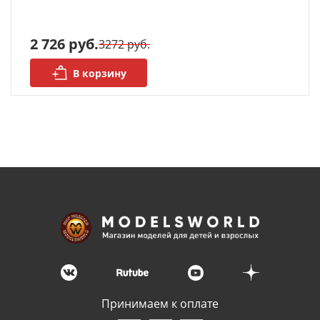
Органайзеры
2 726 руб.
3272 руб.
Полки под краску
В корзину
Рабочая станция
Деревянные ламели
Рейки из ценных пород
Деревянные бруски
Шпон ценных пород
Основания под модели
Подставки под миниатюры
Принимаем к оплате
Футляры (витрины) для