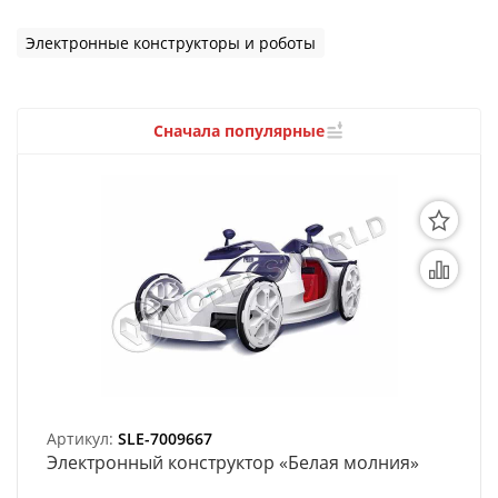
3D Модели
Электронные конструкторы и роботы
Модели из бумаги
Аэрографы и компрессоры
Сначала популярные
Инструмент для моделиста
Материалы для моделизма
Литература для моделиста
Готовые модели
Специальные товары
Торговое оборудование
Артикул:
SLE-7009667
Товары для школы
Электронный конструктор «Белая молния»
Модульное рабочее место