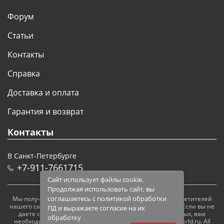
АРХИВ
Форум
Статьи
Контакты
Справка
Доставка и оплата
Гарантия и возврат
Контакты
В Санкт-Петербурге
+7-911-7661715
Сайт использует файлы cookie.
Продолжая использовать сайт, вы
соглашаетесь с политикой обработки
Мы получаем и обрабатываем персональные данные посетителей
нашего сайта в соответствии с
официальной политикой
. Если вы не
ПД и выражаете согласие на их
даете согласия на обработку своих персональных данных, вам
обработку
необходимо покинуть наш сайт. © 2005 — 2026 modelsworld.ru. All