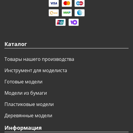
моделей
Деревянные 3D модели
Донышки для вязания
Деревянные шкатулки
Каталог
Инструмент
Товары нашего производства
Нестандартные заготовки
Инструмент для моделиста
Новогодние изделия
Готовые модели
Модели из бумаги
Дерево БАЛЬЗА и
Авиационная фанера
Пластиковые модели
Модели из ФП смолы
Деревянные модели
Информация
Детские товары