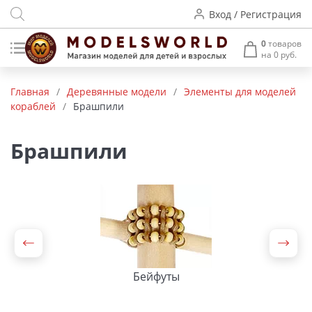
Вход / Регистрация
0
товаров
на 0 руб.
Товары нашего производства
Главная
/
Деревянные модели
/
Элементы для моделей
кораблей
/
Брашпили
Деревянные модели
Радиоуправляемые модели
Брашпили
Аккумуляторы и зарядные
устройства
Пластиковые модели
Макет H0 и TT
Бейфуты
Архитектурные макеты