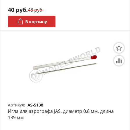
40 руб.
48 руб.
Органайзеры
В корзину
Полки под краску
Рабочая станция
Деревянные ламели
Рейки из ценных пород
Деревянные бруски
Шпон ценных пород
Основания под модели
Артикул:
JAS-5138
Игла для аэрографа JAS, диаметр 0.8 мм, длина
Подставки под миниатюры
139 мм
Футляры (витрины) для