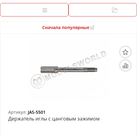
3D Модели
Фильтры
Категории
Модели из бумаги
Аэрографы и компрессоры
Сначала популярные
Инструмент для моделиста
Материалы для моделизма
Литература для моделиста
Готовые модели
Специальные товары
Торговое оборудование
Артикул:
JAS-5501
Держатель иглы с цанговым зажимом
Товары для школы
Модульное рабочее место