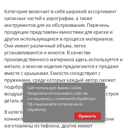
Категория включает в себя широкий ассортимент
запасных частей к аэрографам, а также
инструментов для их обслуживания. Перечень
продукции представлен емкостями для краски и
других использующихся в процессе материалов.
Они имеют различный объем, легко
устанавливаются и моются. В качестве
производственного материала здесь используется и
металл, а многие изделия предлагаются к продаже
вместе с крышками. Емкости соседствуют с
пружинами, среди которых каждый автор сможет
подобрать подходящий вариант для иглы или
Сайт использует файлы cookie.
воздушного клапана, заменив вышедшую из строя
Продолжая использовать сайт, вы
соглашаетесь с политикой обработки
деталь или совершенствуя свой аэрограф.
ПД и выражаете согласие на их
обработку
В категории можно найти прокладки для игл,
Принять
коннекторов и воздушных клапанов. Частью они
изготовлены из тефлона, другие имеют