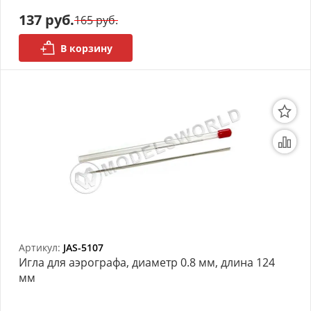
моделей
137 руб.
165 руб.
Деревянные 3D модели
В корзину
Донышки для вязания
Деревянные шкатулки
Инструмент
Нестандартные заготовки
Новогодние изделия
Дерево БАЛЬЗА и
Авиационная фанера
Артикул:
JAS-5107
Игла для аэрографа, диаметр 0.8 мм, длина 124
Модели из ФП смолы
мм
Детские товары