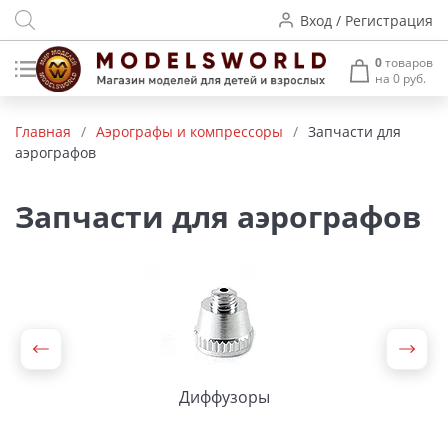
Вход / Регистрация
0
товаров
на 0 руб.
Товары нашего производства
Главная
/
Аэрографы и компрессоры
/
Запчасти для
аэрографов
Деревянные модели
Радиоуправляемые модели
Запчасти для аэрографов
Аккумуляторы и зарядные
устройства
Пластиковые модели
Макет H0 и TT
Диффузоры
Архитектурные макеты