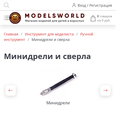
Вход / Регистрация
0
товаров
на 0 руб.
Товары нашего производства
Главная
/
Инструмент для моделиста
/
Ручной
инструмент
/
Минидрели и сверла
Деревянные модели
Радиоуправляемые модели
Минидрели и сверла
Аккумуляторы и зарядные
устройства
Пластиковые модели
Макет H0 и TT
Минидрели
Архитектурные макеты