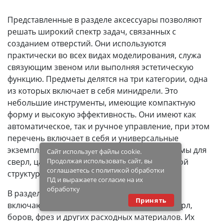
Представленные в разделе аксессуары позволяют
решать широкий спектр задач, связанных с
созданием отверстий. Они используются
практически во всех видах моделирования, служа
связующим звеном или выполняя эстетическую
функцию. Предметы делятся на три категории, одна
из которых включает в себя минидрели. Это
небольшие инструменты, имеющие компактную
форму и высокую эффективность. Они имеют как
автоматическое, так и ручное управление, при этом
перечень включает в себя и универсальные
экземпляры. Также в категорию входят зажимы для
Сайт использует файлы cookie.
сверл, цанги с деревянной или металлической
Продолжая использовать сайт, вы
соглашаетесь с политикой обработки
структурой и небольшие дрели.
ПД и выражаете согласие на их
обработку
В разделе присутствуют комплекты насадок,
Принять
включающие в себя всевозможные типы сверл,
боров, фрез и других расходных материалов. Их