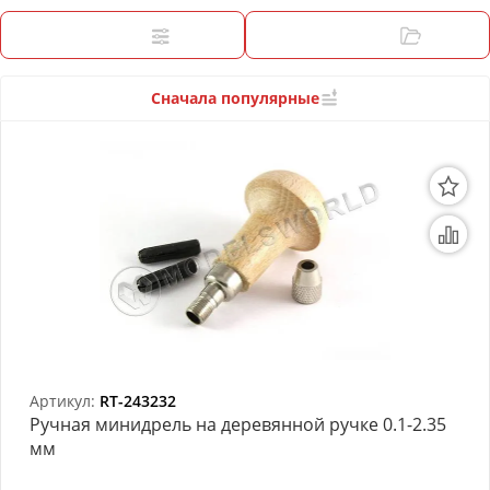
3D Модели
Фильтры
Категории
Модели из бумаги
Аэрографы и компрессоры
Сначала популярные
Инструмент для моделиста
Материалы для моделизма
Литература для моделиста
Готовые модели
Специальные товары
Торговое оборудование
Артикул:
RT-243232
Ручная минидрель на деревянной ручке 0.1-2.35
Товары для школы
мм
Модульное рабочее место