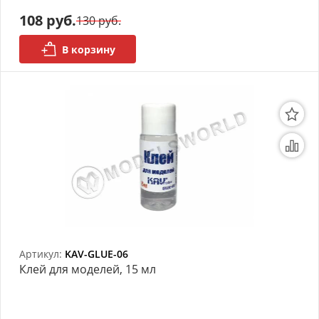
моделей
108 руб.
130 руб.
Деревянные 3D модели
В корзину
Донышки для вязания
Деревянные шкатулки
Инструмент
Нестандартные заготовки
Новогодние изделия
Дерево БАЛЬЗА и
Авиационная фанера
Артикул:
KAV-GLUE-06
Клей для моделей, 15 мл
Модели из ФП смолы
Детские товары