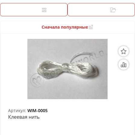
3D Модели
Фильтры
Категории
Модели из бумаги
Аэрографы и компрессоры
Сначала популярные
Инструмент для моделиста
Материалы для моделизма
Литература для моделиста
Готовые модели
Специальные товары
Торговое оборудование
Артикул:
WIM-0005
Клеевая нить
Товары для школы
Модульное рабочее место