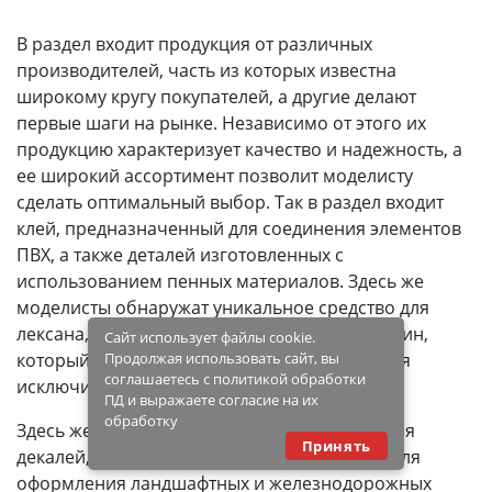
В раздел входит продукция от различных
производителей, часть из которых известна
широкому кругу покупателей, а другие делают
первые шаги на рынке. Независимо от этого их
продукцию характеризует качество и надежность, а
ее широкий ассортимент позволит моделисту
сделать оптимальный выбор. Так в раздел входит
клей, предназначенный для соединения элементов
ПВХ, а также деталей изготовленных с
использованием пенных материалов. Здесь же
моделисты обнаружат уникальное средство для
лексана, текстильный клей и материал для шин,
Сайт использует файлы cookie.
который сохнет в кратчайшие сроки, обладая
Продолжая использовать сайт, вы
соглашаетесь с политикой обработки
исключительной прочностью.
ПД и выражаете согласие на их
обработку
Здесь же идут средства, предназначенные для
Принять
декалей, а отдельные экземпляры созданы для
оформления ландшафтных и железнодорожных