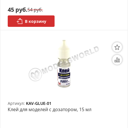
45 руб.
54 руб.
Органайзеры
В корзину
Полки под краску
Рабочая станция
Деревянные ламели
Рейки из ценных пород
Деревянные бруски
Шпон ценных пород
Основания под модели
Артикул:
KAV-GLUE-01
Клей для моделей с дозатором, 15 мл
Подставки под миниатюры
Футляры (витрины) для