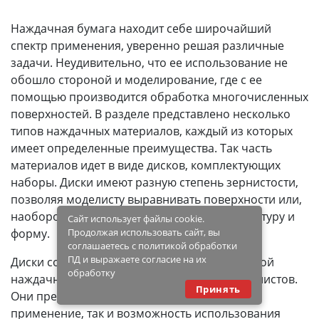
Наждачная бумага находит себе широчайший
спектр применения, уверенно решая различные
задачи. Неудивительно, что ее использование не
обошло стороной и моделирование, где с ее
помощью производится обработка многочисленных
поверхностей. В разделе представлено несколько
типов наждачных материалов, каждый из которых
имеет определенные преимущества. Так часть
материалов идет в виде дисков, комплектующих
наборы. Диски имеют разную степень зернистости,
позволяя моделисту выравнивать поверхности или,
наоборот, сообщать им определенную структуру и
Сайт использует файлы cookie.
форму.
Продолжая использовать сайт, вы
соглашаетесь с политикой обработки
ПД и выражаете согласие на их
Диски соседствуют с комплектами стандартной
обработку
наждачной бумаги, идущей в виде удобных листов.
Принять
Они предусматривают как самостоятельное
применение, так и возможность использования