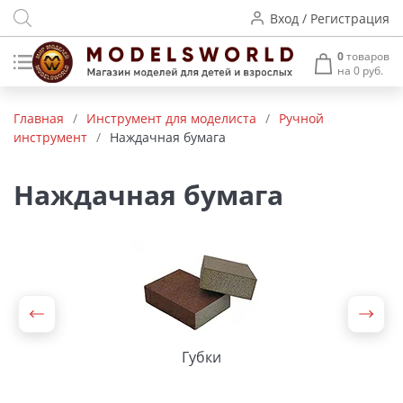
Вход / Регистрация
0
товаров
на 0 руб.
Товары нашего производства
Главная
/
Инструмент для моделиста
/
Ручной
инструмент
/
Наждачная бумага
Деревянные модели
Радиоуправляемые модели
Наждачная бумага
Аккумуляторы и зарядные
устройства
Пластиковые модели
Макет H0 и TT
Губки
Архитектурные макеты