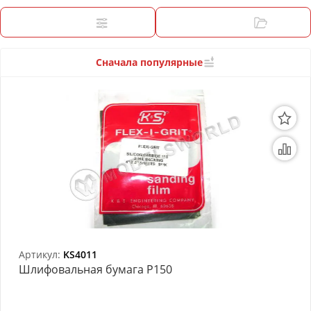
3D Модели
Фильтры
Категории
Модели из бумаги
Аэрографы и компрессоры
Сначала популярные
Инструмент для моделиста
Материалы для моделизма
Литература для моделиста
Готовые модели
Специальные товары
Торговое оборудование
Артикул:
KS4011
Шлифовальная бумага P150
Товары для школы
Модульное рабочее место