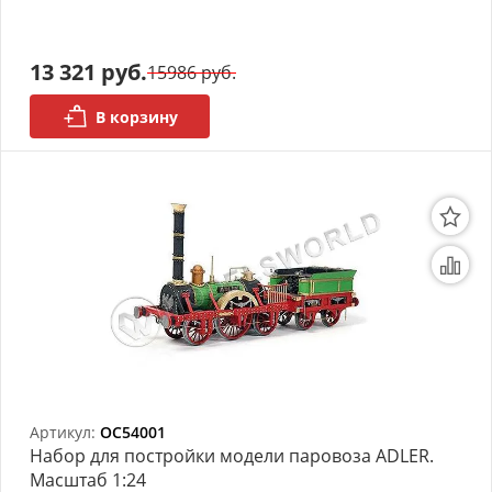
моделей
Деревянные 3D модели
13 321 руб.
15986 руб.
Донышки для вязания
В корзину
Деревянные шкатулки
Инструмент
Нестандартные заготовки
Новогодние изделия
Дерево БАЛЬЗА и
Авиационная фанера
Модели из ФП смолы
Артикул:
OC54001
Набор для постройки модели паровоза ADLER.
Детские товары
Масштаб 1:24