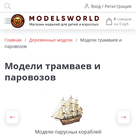
Вход / Регистрация
0
товаров
на 0 руб.
Товары нашего производства
Главная
/
Деревянные модели
/
Модели трамваев и
паровозов
Деревянные модели
Радиоуправляемые модели
Модели трамваев и
паровозов
Аккумуляторы и зарядные
устройства
Пластиковые модели
Макет H0 и TT
Архитектурные макеты
Модели парусных кораблей