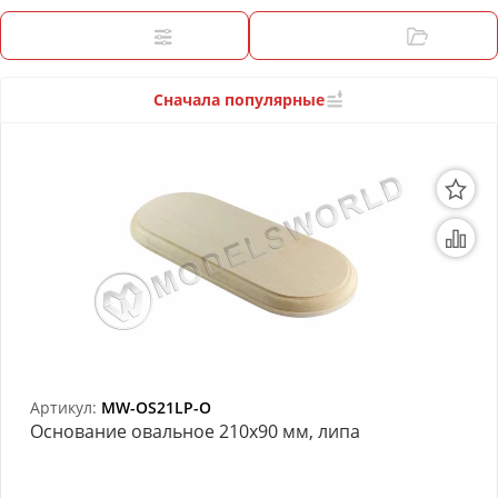
3D Модели
Фильтры
Категории
Модели из бумаги
Аэрографы и компрессоры
Сначала популярные
Инструмент для моделиста
Материалы для моделизма
Литература для моделиста
Готовые модели
Специальные товары
Торговое оборудование
Артикул:
MW-OS21LP-O
Основание овальное 210х90 мм, липа
Товары для школы
Модульное рабочее место