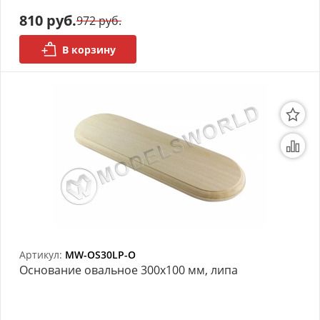
моделей
810 руб.
972 руб.
Деревянные 3D модели
В корзину
Донышки для вязания
Деревянные шкатулки
Инструмент
Нестандартные заготовки
Новогодние изделия
Дерево БАЛЬЗА и
Авиационная фанера
Артикул:
MW-OS30LP-O
Основание овальное 300х100 мм, липа
Модели из ФП смолы
Детские товары