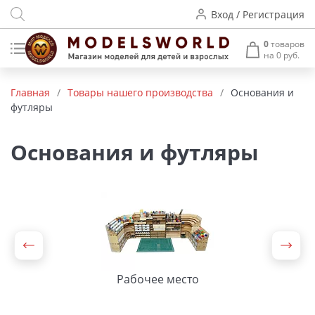
Вход / Регистрация
0
товаров
на 0 руб.
Товары нашего производства
Главная
/
Товары нашего производства
/
Основания и
футляры
Деревянные модели
Радиоуправляемые модели
Основания и футляры
Аккумуляторы и зарядные
устройства
Пластиковые модели
Макет H0 и TT
Рабочее место
Архитектурные макеты