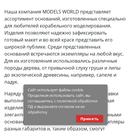
Наша компания MODELS WORLD представляет
ассортимент оснований, изготовленных специально
для любителей корабельного моделирования.
Изделия позволяют надежно зафиксировать
готовый макет и во всей красе представить его
широкой публике. Среди представленных
оснований встречаются экземпляры на любой вкус.
Для их изготовления использовались различные
породы дерева, от привычной слуху груши и липы
до экзотической древесины, например, сапеле и
падук.
Сайт использует файлы cookie.
Наряду с основным предназначением, подставки
Продолжая использовать сайт, вы
выполняют и декоративную функцию, придавая
соглашаетесь с политикой обработки
ПД и выражаете согласие на их
изделиям элементы лоска, благородства и
обработку
элегантности. Ознакомившись с представленными
Принять
основаниями, авторы найдут среди них экземпляры
разных габаритов и, таким образом, смогут