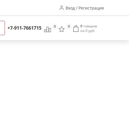
Вход / Регистрация
0
товаров
0
0
+7-911-7661715
на 0 руб.