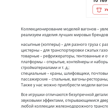
10 169
Модульное рабочее место
У
Органайзеры
Коллекционирование моделей вагонов – увл
Полки под краску
реализуем изделия лучших мировых брендов
Рабочая станция
насыпные (хопперы) – для разного груза с 
цистерны – для транспортировки сжатых газо
Деревянные ламели
товарные – рефрижераторы, тентованные и о
платформы – открытые, контейнеры и наборы
Рейки из ценных пород
стройматериалами и т. д.;
Деревянные бруски
специальные – краны, шлифовщики, почтовые
пассажирские – спальные, вагоны-рестораны
Шпон ценных пород
Также у нас можно приобрести модели вагон
Основания под модели
Все игрушки отличаются безупречной детали
звуковыми эффектами, открывающимися двер
Подставки под миниатюры
любой коллекции железнодорожного транспо