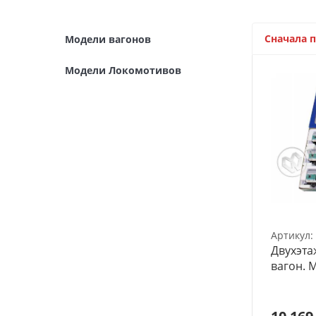
Архитектурные макеты
3D Модели
Сначала 
Модели вагонов
Модели из бумаги
Модели Локомотивов
Аэрографы и компрессоры
Инструмент для моделиста
Материалы для моделизма
Литература для моделиста
Готовые модели
Артикул:
Специальные товары
Двухэт
вагон. 
Торговое оборудование
Товары для школы