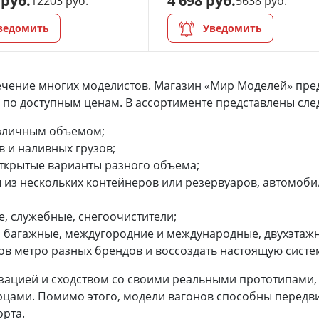
 руб.
4 698 руб.
12203 руб.
5638 руб.
ведомить
Уведомить
ечение многих моделистов. Магазин «Мир Моделей» пре
 по доступным ценам. В ассортименте представлены сл
различным объемом;
в и наливных грузов;
ткрытые варианты разного объема;
 из нескольких контейнеров или резервуаров, автомобил
, служебные, снегоочистители;
, багажные, междугородние и международные, двухэтаж
ов метро разных брендов и воссоздать настоящую систе
зацией и сходством со своими реальными прототипами,
цами. Помимо этого, модели вагонов способны передви
рта.