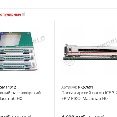
популярные
SM14012
Артикул:
PK57691
ажный пассажирский
Пассажирский вагон ICE 3 2
Масштаб H0
EP V PIKO. Масштаб H0