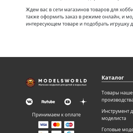
Футляры (витрины) для
Ждем вас в сети магазинов товаров для хоб
моделей
также оформить заказ в режиме онлайн, и мо
интересующем товаре и подобрать игрушку д
Деревянные 3D модели
Донышки для вязания
Деревянные шкатулки
Инструмент
Каталог
Нестандартные заготовки
Товары наше
Новогодние изделия
производств
Дерево БАЛЬЗА и
Инструмент 
Авиационная фанера
Принимаем к оплате
моделиста
Модели из ФП смолы
Готовые мод