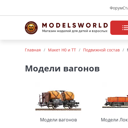
Форум
Ст
Товары нашего производства
Главная
/
Макет H0 и TT
/
Подвижной состав
/
Деревянные модели
Модели вагонов
Радиоуправляемые модели
Аккумуляторы и зарядные
устройства
Пластиковые модели
Макет H0 и TT
Модели вагонов
Модели Лок