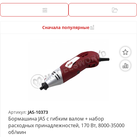
3D Модели
Фильтры
Категории
Модели из бумаги
Аэрографы и компрессоры
Сначала популярные
Инструмент для моделиста
Материалы для моделизма
Литература для моделиста
Готовые модели
Специальные товары
Торговое оборудование
Артикул:
JAS-10373
Бормашина JAS с гибким валом + набор
Товары для школы
расходных принадлежностей, 170 Вт, 8000-35000
об/мин
Модульное рабочее место