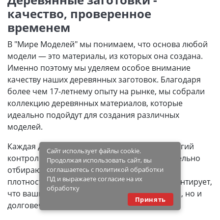
качество, проверенное
временем
В "Мире Моделей" мы понимаем, что основа любой
модели — это материалы, из которых она создана.
Именно поэтому мы уделяем особое внимание
качеству наших деревянных заготовок. Благодаря
более чем 17-летнему опыту на рынке, мы собрали
коллекцию деревянных материалов, которые
идеально подойдут для создания различных
моделей.
Каждая деревянная заготовка проходит строгий
Сайт использует файлы cookie.
контроль качества. Наши специалисты тщательно
Продолжая использовать сайт, вы
отбирают древесину, учитывая ее текстуру,
соглашаетесь с политикой обработки
ПД и выражаете согласие на их
плотность и другие характеристики. Это гарантирует,
обработку
что ваши модели будут не только красивыми, но и
Принять
долговечными.