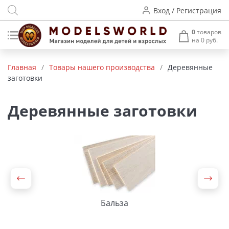
Вход / Регистрация
0
товаров
на 0 руб.
Товары нашего производства
Главная
/
Товары нашего производства
/
Деревянные
заготовки
Деревянные модели
Радиоуправляемые модели
Деревянные заготовки
Аккумуляторы и зарядные
устройства
Пластиковые модели
Макет H0 и TT
Бальза
Архитектурные макеты