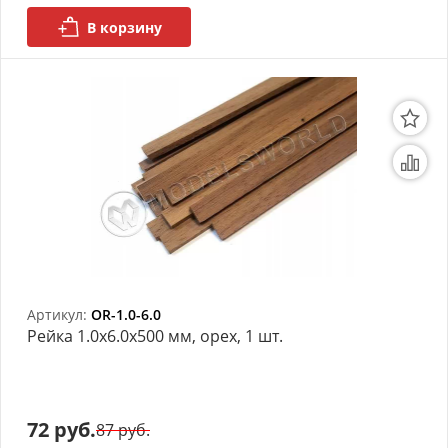
моделей
В корзину
Деревянные 3D модели
Донышки для вязания
Деревянные шкатулки
Инструмент
Нестандартные заготовки
Новогодние изделия
Артикул:
OR-1.0-6.0
Дерево БАЛЬЗА и
Рейка 1.0х6.0x500 мм, орех, 1 шт.
Авиационная фанера
Модели из ФП смолы
72 руб.
Детские товары
87 руб.