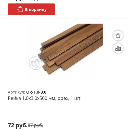
В корзину
Органайзеры
Полки под краску
Рабочая станция
Деревянные ламели
Рейки из ценных пород
Деревянные бруски
Шпон ценных пород
Артикул:
OR-1.0-3.0
Рейка 1.0х3.0x500 мм, орех, 1 шт.
Основания под модели
Подставки под миниатюры
72 руб.
Футляры (витрины) для
87 руб.