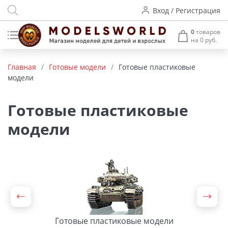
Вход / Регистрация
0
товаров
на 0 руб.
Товары нашего производства
Главная
/
Готовые модели
/
Готовые пластиковые
модели
Деревянные модели
Радиоуправляемые модели
Готовые пластиковые
модели
Аккумуляторы и зарядные
устройства
Пластиковые модели
Макет H0 и TT
Архитектурные макеты
Готовые пластиковые модели