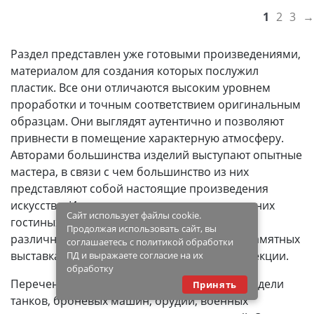
1
2
3
→
Раздел представлен уже готовыми произведениями,
материалом для создания которых послужил
пластик. Все они отличаются высоким уровнем
проработки и точным соответствием оригинальным
образцам. Они выглядят аутентично и позволяют
привнести в помещение характерную атмосферу.
Авторами большинства изделий выступают опытные
мастера, в связи с чем большинство из них
представляют собой настоящие произведения
искусства. Их можно устанавливать в домашних
Сайт использует файлы cookie.
гостиных, фойе и представительских залах
Продолжая использовать сайт, вы
различных организаций, использовать на памятных
соглашаетесь с политикой обработки
выставках и даже пополнять музейные коллекции.
ПД и выражаете согласие на их
обработку
Перечень произведений включает в себя модели
Принять
танков, броневых машин, орудий, военных