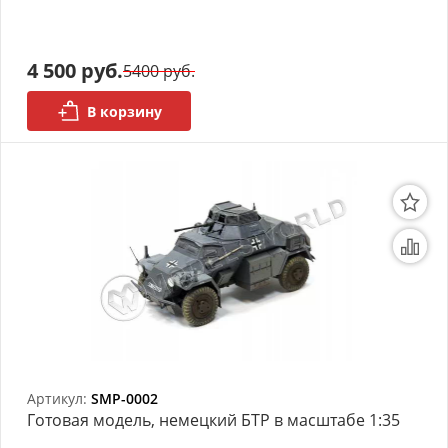
Органайзеры
4 500 руб.
5400 руб.
Полки под краску
В корзину
Рабочая станция
Деревянные ламели
Рейки из ценных пород
Деревянные бруски
Шпон ценных пород
Основания под модели
Подставки под миниатюры
Артикул:
SMP-0002
Готовая модель, немецкий БТР в масштабе 1:35
Футляры (витрины) для