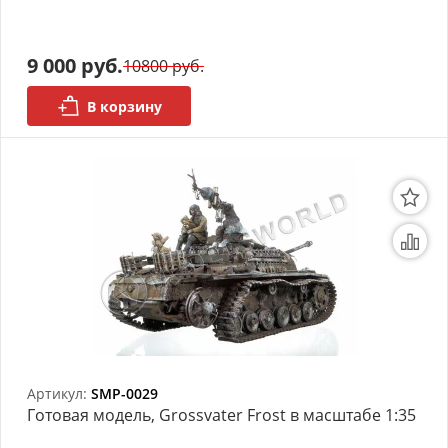
моделей
Деревянные 3D модели
9 000 руб.
10800 руб.
Донышки для вязания
В корзину
Деревянные шкатулки
Инструмент
Нестандартные заготовки
Новогодние изделия
Дерево БАЛЬЗА и
Авиационная фанера
Модели из ФП смолы
Артикул:
SMP-0029
Готовая модель, Grossvater Frost в масштабе 1:35
Детские товары