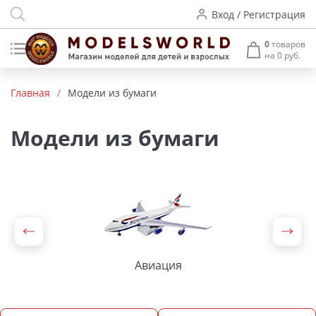
Вход / Регистрация
0
товаров
на 0 руб.
Товары нашего производства
Главная
/
Модели из бумаги
Деревянные модели
Модели из бумаги
Радиоуправляемые модели
Аккумуляторы и зарядные
устройства
Пластиковые модели
Макет H0 и TT
Авиация
Архитектурные макеты