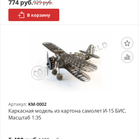
774 руб.
929 руб.
моделей
В корзину
Деревянные 3D модели
Донышки для вязания
Деревянные шкатулки
Инструмент
Нестандартные заготовки
Новогодние изделия
Дерево БАЛЬЗА и
Артикул:
KM-0002
Авиационная фанера
Каркасная модель из картона самолет И-15 БИС.
Масштаб 1:35
Модели из ФП смолы
Детские товары