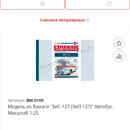
3D Модели
Фильтры
Категории
Модели из бумаги
Сначала популярные
Аэрографы и компрессоры
Инструмент для моделиста
Материалы для моделизма
Литература для моделиста
Готовые модели
Специальные товары
Артикул:
BM-0109
Торговое оборудование
Модель из бумаги "ЗиС-127 (ЗиЛ-127)" Автобус.
Масштаб 1:25
Товары для школы
Модульное рабочее место