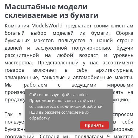
Масштабные модели
склеиваемые из бумаги
Компания ModelsWorld предлагает своим клиентам
богатый выбор моделей из бумаги. Сборка
бумажных макетов пользуется в нашей стране
давней и заслуженной популярностью, будучи
рассчитанной на любой возраст и уровень
мастерства. Представленный у нас ассортимент
товаров включает в себя архитектурные,
авиационные, танковые и автомобильные макеты.
Мы работаем с ведущими мировыми
производителями, что позволяет выставлять на
Сайт использует файлы cookie.
продажу исключительно качественную продукцию.
Продолжая использовать сайт, вы
соглашаетесь с политикой обработки
ПД и выражаете согласие на их
Так в настоящий момент широким спросом
обработку
пользуется архитектура, включающая в себя
Принять
бумажные макеты самых известных мировых
сооружений. Сегодня мы предлагаем 9 макетов