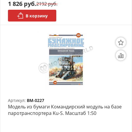
1 826 руб.
2192 руб.
Органайзеры
В корзину
Полки под краску
Рабочая станция
Деревянные ламели
Рейки из ценных пород
Деревянные бруски
Шпон ценных пород
Артикул:
BM-0227
Основания под модели
Модель из бумаги Командирский модуль на базе
паротранспортера Ku-S. Масштаб 1:50
Подставки под миниатюры
Футляры (витрины) для