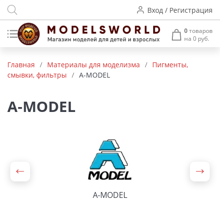
Вход / Регистрация
0
товаров
на 0 руб.
Товары нашего производства
Главная
/
Материалы для моделизма
/
Пигменты,
смывки, фильтры
/
A-MODEL
Деревянные модели
Радиоуправляемые модели
A-MODEL
Аккумуляторы и зарядные
устройства
Пластиковые модели
Макет H0 и TT
A-MODEL
Архитектурные макеты