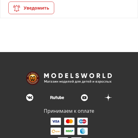
моделей
Уведомить
Деревянные 3D модели
Донышки для вязания
Деревянные шкатулки
Инструмент
Нестандартные заготовки
Новогодние изделия
Дерево БАЛЬЗА и
Авиационная фанера
Принимаем к оплате
Модели из ФП смолы
Детские товары