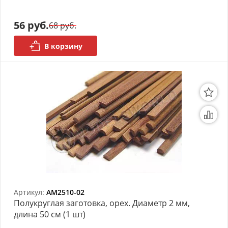
Органайзеры
56 руб.
68 руб.
Полки под краску
В корзину
Рабочая станция
Деревянные ламели
Рейки из ценных пород
Деревянные бруски
Шпон ценных пород
Основания под модели
Артикул:
AM2510-02
Подставки под миниатюры
Полукруглая заготовка, орех. Диаметр 2 мм,
длина 50 см (1 шт)
Футляры (витрины) для