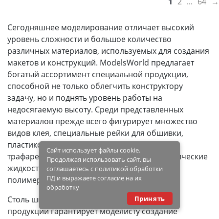
1
2
...
64
→
Сегодняшнее моделирование отличает высокий
уровень сложности и большое количество
различных материалов, используемых для создания
макетов и конструкций. ModelsWorld предлагает
богатый ассортимент специальной продукции,
способной не только облегчить конструктору
задачу, но и поднять уровень работы на
недосягаемую высоту. Среди представленных
материалов прежде всего фигурирует множество
видов клея, специальные рейки для обшивки,
пластиковые пластины, шпатлевки, маски,
Сайт использует файлы cookie.
трафареты. Кроме этого, здесь имеются химические
Продолжая использовать сайт, вы
жидкости, прутки из латуни и меди, морилки,
соглашаетесь с политикой обработки
ПД и выражаете согласие на их
полимерные смеси, деревянные заготовки.
обработку
Принять
Столь широкий перечень представленной
продукции гарантирует моделисту создание