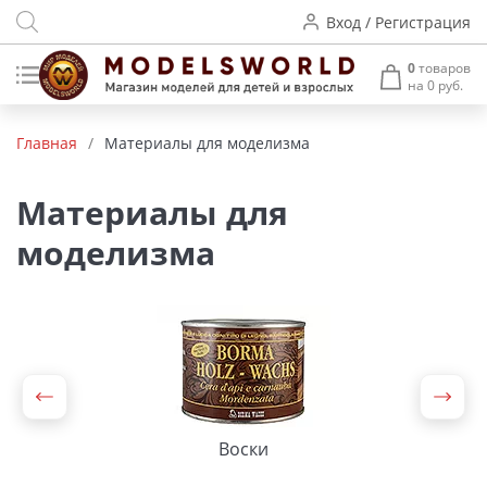
Вход / Регистрация
0
товаров
на 0 руб.
Товары нашего производства
Главная
/
Материалы для моделизма
Деревянные модели
Материалы для
Радиоуправляемые модели
моделизма
Аккумуляторы и зарядные
устройства
Пластиковые модели
Макет H0 и TT
Архитектурные макеты
Воски