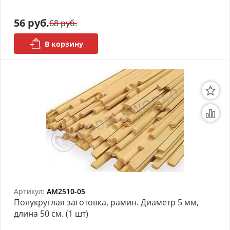
моделей
56 руб.
68 руб.
Деревянные 3D модели
В корзину
Донышки для вязания
Деревянные шкатулки
Инструмент
Нестандартные заготовки
Новогодние изделия
Дерево БАЛЬЗА и
Авиационная фанера
Артикул:
AM2510-05
Модели из ФП смолы
Полукруглая заготовка, рамин. Диаметр 5 мм,
длина 50 см. (1 шт)
Детские товары