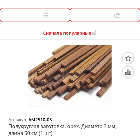
3D Модели
Модели из бумаги
Фильтры
Категории
Аэрографы и компрессоры
Сначала популярные
Инструмент для моделиста
Материалы для моделизма
Литература для моделиста
Готовые модели
Специальные товары
Торговое оборудование
Артикул:
AM2510-03
Товары для школы
Полукруглая заготовка, орех. Диаметр 3 мм,
длина 50 см (1 шт)
Модульное рабочее место