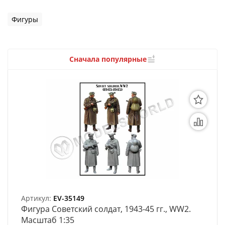
3D Модели
Фигуры
Модели из бумаги
Аэрографы и компрессоры
Сначала популярные
Инструмент для моделиста
Материалы для моделизма
Литература для моделиста
Готовые модели
Специальные товары
Торговое оборудование
Артикул:
EV-35149
Товары для школы
Фигура Советский солдат, 1943-45 гг., WW2.
Масштаб 1:35
Модульное рабочее место