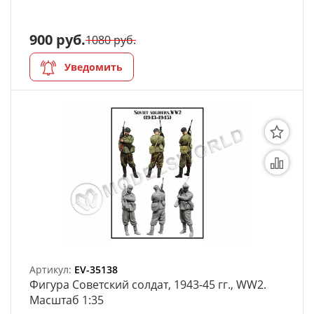
моделей
900 руб.
Деревянные 3D модели
1080 руб.
Уведомить
Донышки для вязания
Деревянные шкатулки
Инструмент
Нестандартные заготовки
Новогодние изделия
Дерево БАЛЬЗА и
Авиационная фанера
Артикул:
Модели из ФП смолы
EV-35138
Фигура Советский солдат, 1943-45 гг., WW2.
Масштаб 1:35
Детские товары