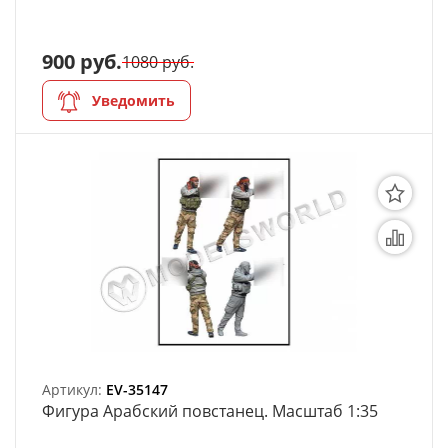
Органайзеры
900 руб.
1080 руб.
Полки под краску
Уведомить
Рабочая станция
Деревянные ламели
Рейки из ценных пород
Деревянные бруски
Шпон ценных пород
Основания под модели
Подставки под миниатюры
Артикул:
EV-35147
Фигура Арабский повстанец. Масштаб 1:35
Футляры (витрины) для