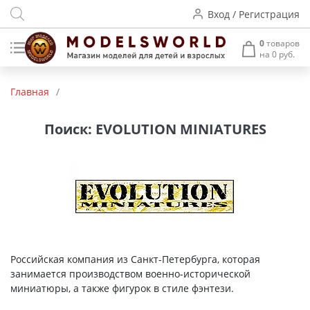
Вход / Регистрация
0
товаров
на 0 руб.
Товары нашего производства
Главная
/
Деревянные модели
Поиск: EVOLUTION MINIATURES
Радиоуправляемые модели
Аккумуляторы и зарядные
устройства
Пластиковые модели
Макет H0 и TT
Российская компания из Санкт-Петербурга, которая
занимается производством военно-исторической
Архитектурные макеты
миниатюры, а также фигурок в стиле фэнтези.