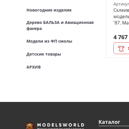
Артику
Детские товары
Склеив
Новогодние изделия
модель
АРХИВ
Дерево БАЛЬЗА и Авиационная
'87. М
фанера
4 767
Модели из ФП смолы
Детские товары
АРХИВ
Каталог