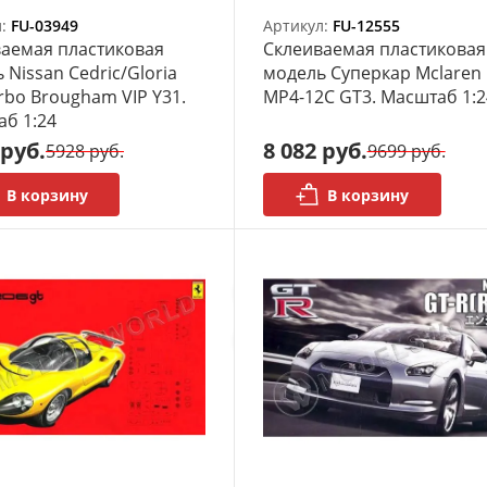
л:
FU-03949
Артикул:
FU-12555
аемая пластиковая
Склеиваемая пластиковая
oria
модель Суперкар Mclaren
rbo Brougham VIP Y31.
MP4-12C GT3. Масштаб 1:2
б 1:24
 руб.
8 082 руб.
5928 руб.
9699 руб.
В корзину
В корзину