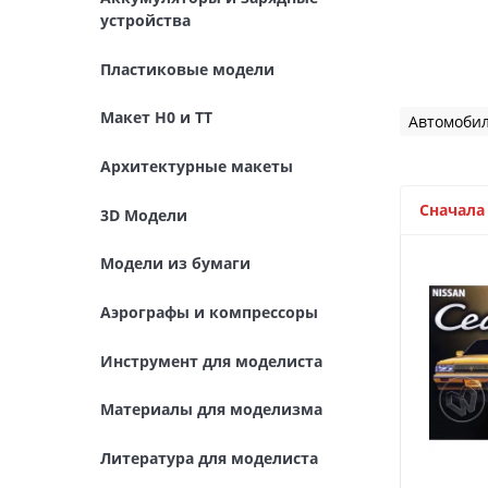
Архитектурные макеты
устройства
3D Модели
Пластиковые модели
Модели из бумаги
Макет H0 и TT
Автомобил
Аэрографы и компрессоры
Архитектурные макеты
Инструмент для моделиста
Сначала
3D Модели
Материалы для моделизма
Модели из бумаги
Литература для моделиста
Аэрографы и компрессоры
Готовые модели
Инструмент для моделиста
Специальные товары
Материалы для моделизма
Торговое оборудование
Литература для моделиста
Товары для школы