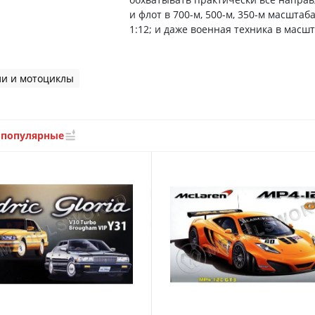
и флот в 700-м, 500-м, 350-м масштабах
1:12; и даже военная техника в масшта
и и мотоциклы
 популярные