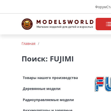
Форум
Ст
Товары нашего производства
Главная
/
Деревянные модели
Поиск: FUJIMI
Радиоуправляемые модели
Аккумуляторы и зарядные
Товары нашего производства
устройства
Деревянные модели
Пластиковые модели
Радиоуправляемые модели
Макет H0 и TT
Аккумуляторы и зарядные