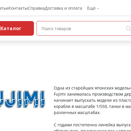
атьи
Контакты
Справка
Доставка и оплата
Ещё
Каталог
Одна из старейших японских модельн
Fujimi занималась производством де
начинает выпускать модели из пласт
корабли в масштабе 1/550, танки в м
различных масштабах.
С годами постепенно линейка выпуск
обхватывать практически все направле