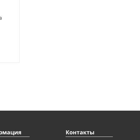
a
рмация
Контакты