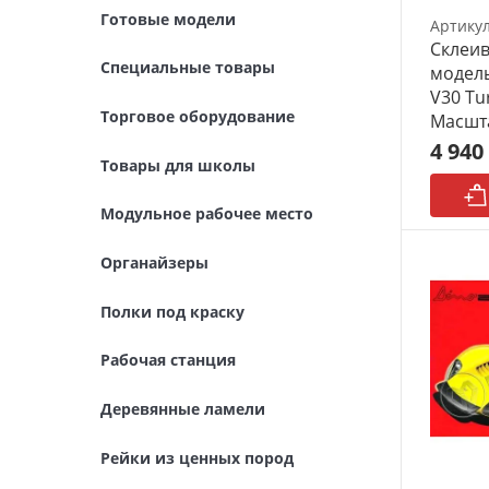
Готовые модели
Артику
Модульное рабочее место
Склеив
Специальные товары
модель Nissan Cedric/Gl
Органайзеры
V30 Tu
Торговое оборудование
Масшта
Полки под краску
4 940
Товары для школы
Рабочая станция
Модульное рабочее место
Деревянные ламели
Органайзеры
Рейки из ценных пород
Полки под краску
Деревянные бруски
Рабочая станция
Шпон ценных пород
Деревянные ламели
Основания под модели
Рейки из ценных пород
Подставки под миниатюры