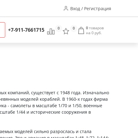
Вход / Регистрация
0
товаров
0
0
+7-911-7661715
на 0 руб.
ых компаний, существует с 1948 года. Изначально
ревянных моделей кораблей. В 1960-х годах фирма
ика -
самолеты в масштабе 1/70 и 1/50, военные
асштабе 1/44 и исторические сооружения в
аемых моделей сильно разрослась и стала
ния. Это и авиация в масштабах 1:48, 1:72, 1:144;