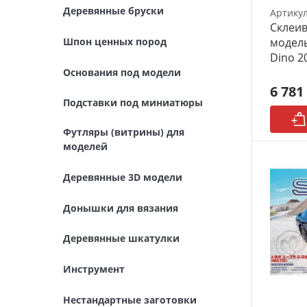
Деревянные бруски
Артику
Футляры (витрины) для
Склеив
моделей
модель
Шпон ценных пород
Dino 2
Деревянные 3D модели
Основания под модели
6 781
Донышки для вязания
Подставки под миниатюры
Деревянные шкатулки
Футляры (витрины) для
моделей
Инструмент
Деревянные 3D модели
Нестандартные заготовки
Донышки для вязания
Новогодние изделия
Деревянные шкатулки
Дерево БАЛЬЗА и
Авиационная фанера
Инструмент
Модели из ФП смолы
Нестандартные заготовки