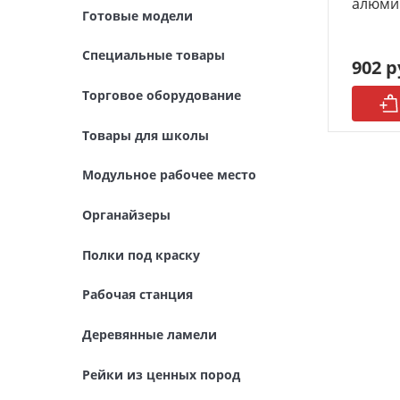
алюми
Готовые модели
Модульное рабочее место
Специальные товары
902 р
Органайзеры
Торговое оборудование
Полки под краску
Товары для школы
Рабочая станция
Модульное рабочее место
Деревянные ламели
Органайзеры
Рейки из ценных пород
Полки под краску
Деревянные бруски
Рабочая станция
Шпон ценных пород
Деревянные ламели
Основания под модели
Рейки из ценных пород
Подставки под миниатюры