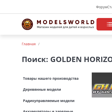
Форум
Ст
Товары нашего производства
Главная
/
Деревянные модели
Поиск: GOLDEN HORIZ
Радиоуправляемые модели
Аккумуляторы и зарядные
Товары нашего производства
устройства
Деревянные модели
Пластиковые модели
Радиоуправляемые модели
Макет H0 и TT
Аккумуляторы и зарядные