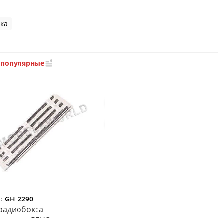
ка
 популярные
л:
GH-2290
радиобокса