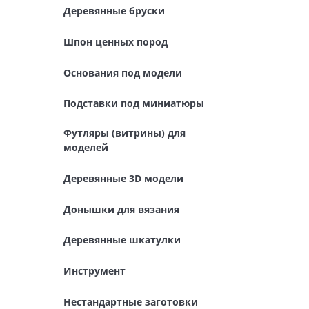
Деревянные бруски
Футляры (витрины) для
моделей
Шпон ценных пород
Деревянные 3D модели
Основания под модели
Донышки для вязания
Подставки под миниатюры
Деревянные шкатулки
Футляры (витрины) для
моделей
Инструмент
Деревянные 3D модели
Нестандартные заготовки
Донышки для вязания
Новогодние изделия
Деревянные шкатулки
Дерево БАЛЬЗА и
Авиационная фанера
Инструмент
Модели из ФП смолы
Нестандартные заготовки