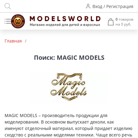
Вход / Регистрация
0
товаров
на 0 руб.
Товары нашего производства
Главная
/
Деревянные модели
Поиск: MAGIC MODELS
Радиоуправляемые модели
Аккумуляторы и зарядные
устройства
Пластиковые модели
Макет H0 и TT
MAGIC MODELS – производитель продукции для
моделирования. В основном выпускает деколи, как
Архитектурные макеты
именуют отделочный материал, который придает изделию
сходство с реальными моделями техники. Чаще всего речь