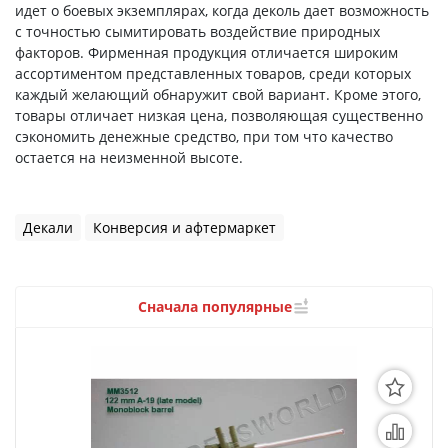
3D Модели
идет о боевых экземплярах, когда деколь дает возможность
с точностью сымитировать воздействие природных
Модели из бумаги
факторов. Фирменная продукция отличается широким
ассортиментом представленных товаров, среди которых
Аэрографы и компрессоры
каждый желающий обнаружит свой вариант. Кроме этого,
товары отличает низкая цена, позволяющая существенно
Инструмент для моделиста
сэкономить денежные средство, при том что качество
остается на неизменной высоте.
Материалы для моделизма
Литература для моделиста
Декали
Конверсия и афтермаркет
Готовые модели
Сначала популярные
Специальные товары
Торговое оборудование
Товары для школы
Модульное рабочее место