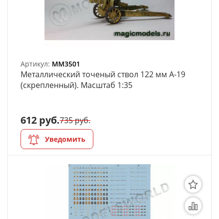
моделей
Деревянные 3D модели
Донышки для вязания
Артикул:
MM3501
Деревянные шкатулки
Металлический точеный ствол 122 мм A-19
(скрепленный). Масштаб 1:35
Инструмент
Нестандартные заготовки
612 руб.
735 руб.
Новогодние изделия
Уведомить
Дерево БАЛЬЗА и
Авиационная фанера
Модели из ФП смолы
Детские товары