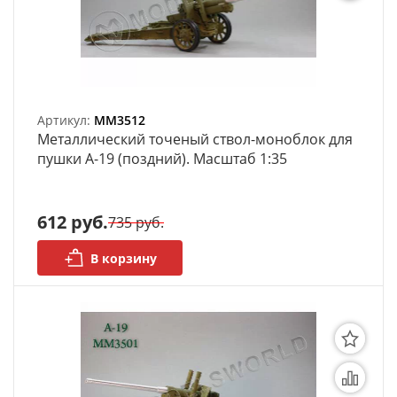
Органайзеры
Полки под краску
Рабочая станция
Артикул:
MM3512
Металлический точеный ствол-моноблок для
Деревянные ламели
пушки А-19 (поздний). Масштаб 1:35
Рейки из ценных пород
612 руб.
735 руб.
Деревянные бруски
В корзину
Шпон ценных пород
Основания под модели
Подставки под миниатюры
Футляры (витрины) для