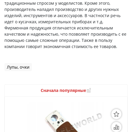
3D Модели
традиционным спросом у моделистов. Кроме этого,
производитель наладил производство и других нужных
Модели из бумаги
изделий, инструментов и аксессуаров. В частности речь
идет о кусачках, измерительных приборах и т.д.
Аэрографы и компрессоры
Фирменная продукция отличается исключительным
качеством и надежностью, что позволяет производить с ее
Инструмент для моделиста
помощью самые сложные операции. Также в пользу
компании говорит экономичная стоимость ее товаров.
Материалы для моделизма
Литература для моделиста
Лупы, очки
Готовые модели
Сначала популярные
Специальные товары
Торговое оборудование
Товары для школы
Модульное рабочее место