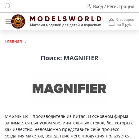
Вход / Регистрация
0
товаров
на 0 руб.
Товары нашего производства
Главная
/
Деревянные модели
Поиск: MAGNIFIER
Радиоуправляемые модели
Аккумуляторы и зарядные
устройства
Пластиковые модели
Макет H0 и TT
MAGNIFIER – производитель из Китая. В основном фирма
занимается выпуском увеличительных стекол, без которых,
Архитектурные макеты
как известно, невозможно представить себе процесс
создания макетов, вследствие чего продукция пользуется