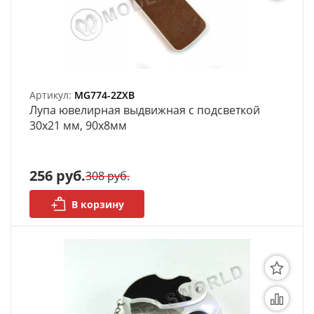
Органайзеры
Полки под краску
Рабочая станция
Артикул:
MG774-2ZXB
Лупа ювелирная выдвижная с подсветкой
Деревянные ламели
30х21 мм, 90х8мм
Рейки из ценных пород
256 руб.
308 руб.
Деревянные бруски
В корзину
Шпон ценных пород
Основания под модели
Подставки под миниатюры
Футляры (витрины) для