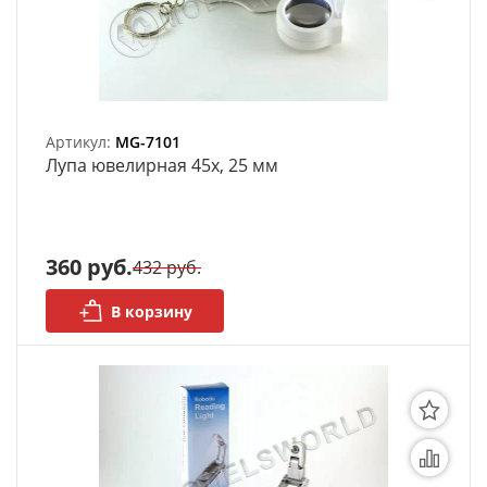
моделей
Деревянные 3D модели
Донышки для вязания
Артикул:
MG-7101
Деревянные шкатулки
Лупа ювелирная 45х, 25 мм
Инструмент
Нестандартные заготовки
360 руб.
432 руб.
Новогодние изделия
В корзину
Дерево БАЛЬЗА и
Авиационная фанера
Модели из ФП смолы
Детские товары