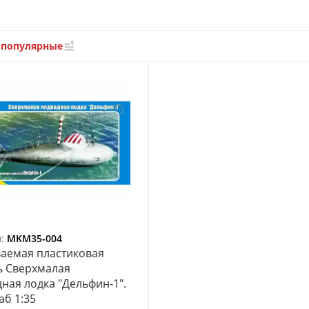
 популярные
л:
MKM35-004
аемая пластиковая
ь Сверхмалая
ная лодка "Дельфин-1".
б 1:35