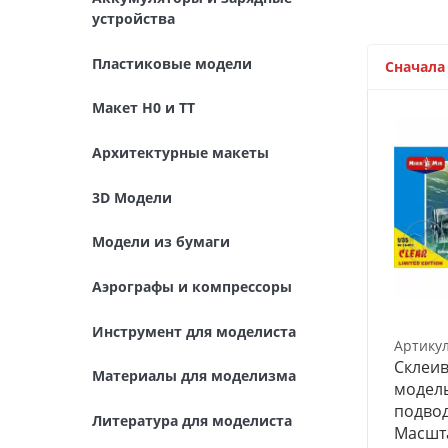
Архитектурные макеты
устройства
3D Модели
Пластиковые модели
Сначала
Модели из бумаги
Макет H0 и TT
Аэрографы и компрессоры
Архитектурные макеты
Инструмент для моделиста
3D Модели
Материалы для моделизма
Модели из бумаги
Литература для моделиста
Аэрографы и компрессоры
Готовые модели
Инструмент для моделиста
Артику
Специальные товары
Склеив
Материалы для моделизма
модел
Торговое оборудование
подвод
Литература для моделиста
Масшта
Товары для школы