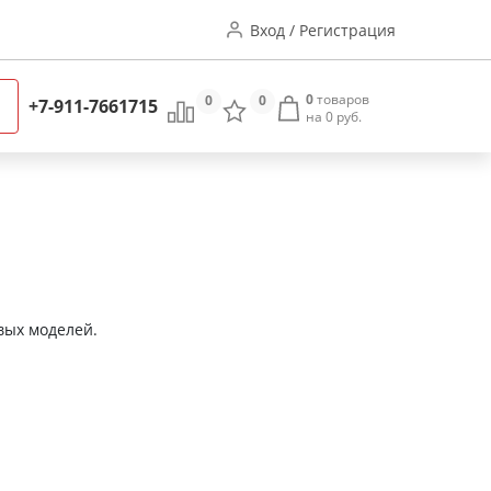
Вход / Регистрация
0
товаров
0
0
+7-911-7661715
на 0 руб.
вых моделей.