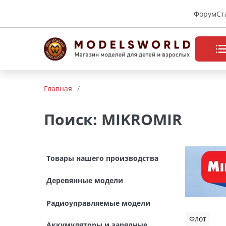
Форум
Ст
Товары нашего производства
Главная
/
Деревянные модели
Поиск: MIKROMIR
Радиоуправляемые модели
Аккумуляторы и зарядные
Товары нашего производства
устройства
Деревянные модели
Пластиковые модели
Радиоуправляемые модели
Макет H0 и TT
Флот
Аккумуляторы и зарядные