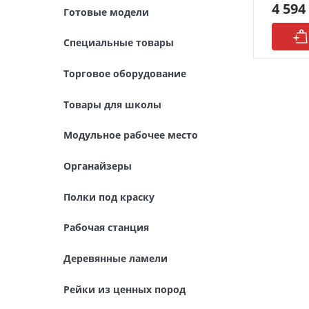
4 594
Готовые модели
Модульное рабочее место
Специальные товары
Органайзеры
Торговое оборудование
Полки под краску
Товары для школы
Рабочая станция
Модульное рабочее место
Деревянные ламели
Органайзеры
Рейки из ценных пород
Полки под краску
Деревянные бруски
Рабочая станция
Шпон ценных пород
Деревянные ламели
Основания под модели
Рейки из ценных пород
Подставки под миниатюры