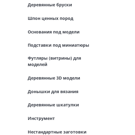
Деревянные бруски
Футляры (витрины) для
моделей
Шпон ценных пород
Деревянные 3D модели
Основания под модели
Донышки для вязания
Подставки под миниатюры
Деревянные шкатулки
Футляры (витрины) для
моделей
Инструмент
Деревянные 3D модели
Нестандартные заготовки
Донышки для вязания
Новогодние изделия
Деревянные шкатулки
Дерево БАЛЬЗА и
Авиационная фанера
Инструмент
Модели из ФП смолы
Нестандартные заготовки