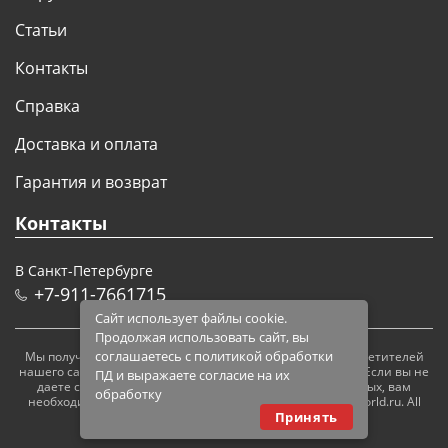
Статьи
Контакты
Справка
Доставка и оплата
Гарантия и возврат
Контакты
В Санкт-Петербурге
+7-911-7661715
Сайт использует файлы cookie.
Продолжая использовать сайт, вы
соглашаетесь с политикой обработки
Мы получаем и обрабатываем персональные данные посетителей
нашего сайта в соответствии с
официальной политикой
. Если вы не
ПД и выражаете согласие на их
даете согласия на обработку своих персональных данных, вам
обработку
необходимо покинуть наш сайт. © 2005 — 2026 modelsworld.ru. All
Принять
rights reserved