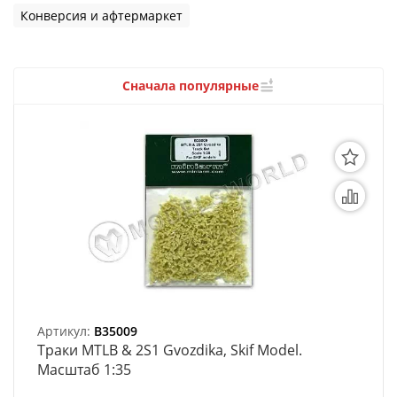
3D Модели
Конверсия и афтермаркет
Модели из бумаги
Аэрографы и компрессоры
Сначала популярные
Инструмент для моделиста
Материалы для моделизма
Литература для моделиста
Готовые модели
Специальные товары
Торговое оборудование
Артикул:
B35009
Траки MTLB & 2S1 Gvozdika, Skif Model.
Товары для школы
Масштаб 1:35
Модульное рабочее место