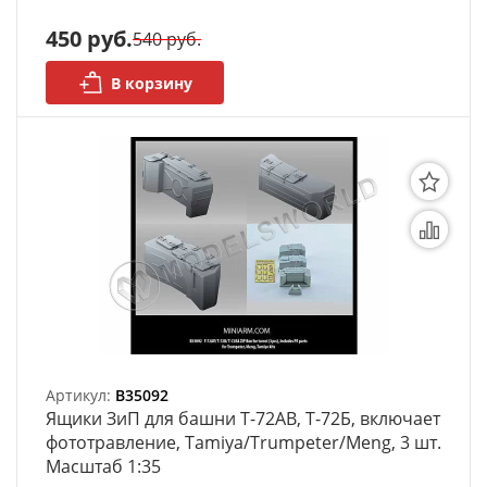
моделей
450 руб.
540 руб.
Деревянные 3D модели
В корзину
Донышки для вязания
Деревянные шкатулки
Инструмент
Нестандартные заготовки
Новогодние изделия
Дерево БАЛЬЗА и
Авиационная фанера
Артикул:
B35092
Ящики ЗиП для башни Т-72АВ, Т-72Б, включает
Модели из ФП смолы
фототравление, Tamiya/Trumpeter/Meng, 3 шт.
Масштаб 1:35
Детские товары