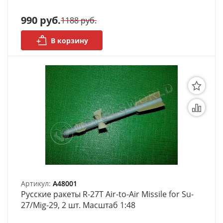
990 руб.
Органайзеры
1188 руб.
Полки под краску
В корзину
Рабочая станция
Деревянные ламели
Рейки из ценных пород
Деревянные бруски
Шпон ценных пород
Основания под модели
Артикул:
A48001
Русские ракеты R-27T Air-to-Air Missile for Su-
Подставки под миниатюры
27/Mig-29, 2 шт. Масштаб 1:48
Футляры (витрины) для