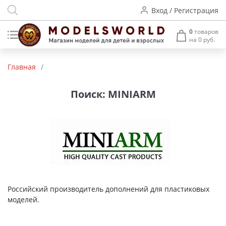
Вход / Регистрация
0
товаров
на 0 руб.
Товары нашего производства
Главная
/
Деревянные модели
Поиск: MINIARM
Радиоуправляемые модели
Аккумуляторы и зарядные
устройства
Пластиковые модели
Макет H0 и TT
Российский производитель дополнений для пластиковых
моделей.
Архитектурные макеты