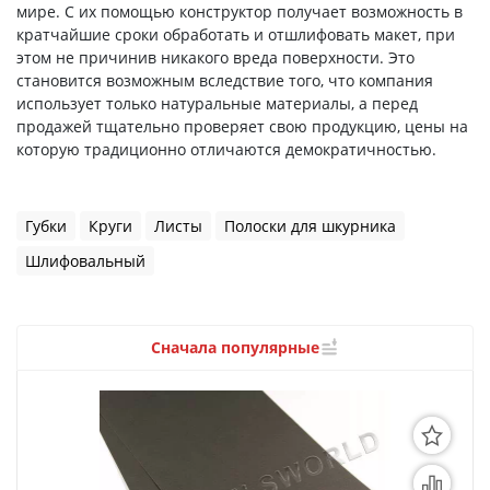
3D Модели
мире. С их помощью конструктор получает возможность в
кратчайшие сроки обработать и отшлифовать макет, при
Модели из бумаги
этом не причинив никакого вреда поверхности. Это
становится возможным вследствие того, что компания
Аэрографы и компрессоры
использует только натуральные материалы, а перед
продажей тщательно проверяет свою продукцию, цены на
Инструмент для моделиста
которую традиционно отличаются демократичностью.
Материалы для моделизма
Губки
Круги
Листы
Полоски для шкурника
Литература для моделиста
Шлифовальный
Готовые модели
Специальные товары
Сначала популярные
Торговое оборудование
Товары для школы
Модульное рабочее место