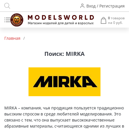
Вход / Регистрация
0
товаров
на 0 руб.
Товары нашего производства
Главная
/
Деревянные модели
Поиск: MIRKA
Радиоуправляемые модели
Аккумуляторы и зарядные
устройства
Пластиковые модели
Макет H0 и TT
MIRKA – компания, чья продукция пользуется традиционно
высоким спросом в среде любителей моделирования. Это
Архитектурные макеты
связано с тем, что она выпускает высококачественные
абразивные материалы, считающиеся одними из лучших в