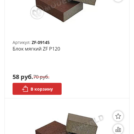
моделей
Деревянные 3D модели
Донышки для вязания
Деревянные шкатулки
Артикул:
ZF-09145
Блок мягкий ZF P120
Инструмент
Нестандартные заготовки
58 руб.
70 руб.
Новогодние изделия
В корзину
Дерево БАЛЬЗА и
Авиационная фанера
Модели из ФП смолы
Детские товары