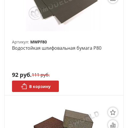
Органайзеры
Полки под краску
Рабочая станция
Артикул:
MWPF80
Bодостойкая шлифовальная бумага P80
Деревянные ламели
Рейки из ценных пород
Деревянные бруски
92 руб.
111 руб.
Шпон ценных пород
В корзину
Основания под модели
Подставки под миниатюры
Футляры (витрины) для