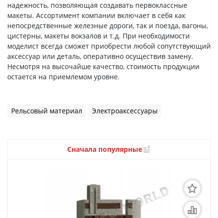
3D Модели
надежность, позволяющая создавать первоклассные
макеты. Ассортимент компании включает в себя как
Модели из бумаги
непосредственные железные дороги, так и поезда, вагоны,
цистерны, макеты вокзалов и т.д. При необходимости
Аэрографы и компрессоры
моделист всегда сможет приобрести любой сопутствующий
аксессуар или деталь, оперативно осуществив замену.
Инструмент для моделиста
Несмотря на высочайше качество, стоимость продукции
остается на приемлемом уровне.
Материалы для моделизма
Литература для моделиста
Рельсовый материал
Электроаксессуары
Готовые модели
Сначала популярные
Специальные товары
Торговое оборудование
Товары для школы
Модульное рабочее место