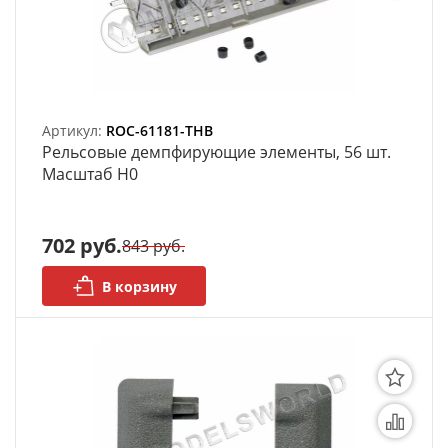
моделей
Деревянные 3D модели
Донышки для вязания
Артикул:
ROC-61181-THB
Деревянные шкатулки
Рельсовые демпфирующие элементы, 56 шт.
Масштаб H0
Инструмент
Нестандартные заготовки
702 руб.
843 руб.
Новогодние изделия
В корзину
Дерево БАЛЬЗА и
Авиационная фанера
Модели из ФП смолы
Детские товары