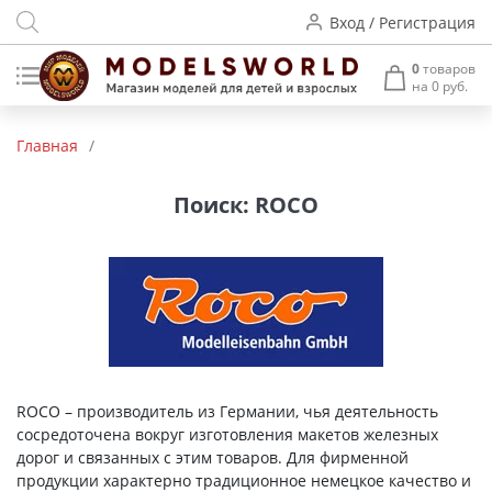
Вход / Регистрация
0
товаров
на 0 руб.
Товары нашего производства
Главная
/
Деревянные модели
Поиск: ROCO
Радиоуправляемые модели
Аккумуляторы и зарядные
устройства
Пластиковые модели
Макет H0 и TT
ROCO – производитель из Германии, чья деятельность
сосредоточена вокруг изготовления макетов железных
Архитектурные макеты
дорог и связанных с этим товаров. Для фирменной
продукции характерно традиционное немецкое качество и