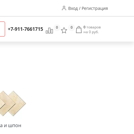
Вход / Регистрация
0
товаров
0
0
+7-911-7661715
на 0 руб.
а и шпон