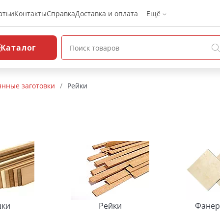
атьи
Контакты
Справка
Доставка и оплата
Ещё
Каталог
нные заготовки
/
Рейки
шки
Рейки
Фанер