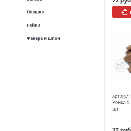
72 руб
Модульное рабочее место
Плашки
Органайзеры
Рейки
Полки под краску
Фанера и шпон
Рабочая станция
Деревянные ламели
Рейки из ценных пород
Деревянные бруски
Артикул:
Шпон ценных пород
Рейка 5.
шт
Основания под модели
Подставки под миниатюры
72 руб