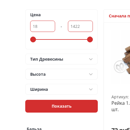
Архитектурные макеты
3D Модели
Цена
Сначала 
Модели из бумаги
-
Аэрографы и компрессоры
Инструмент для моделиста
Тип Древесины
Материалы для моделизма
Высота
Литература для моделиста
Ширина
Готовые модели
Артикул:
Специальные товары
Рейка 1.
Показать
шт.
Торговое оборудование
Товары для школы
Бальза