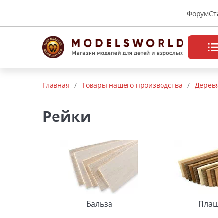
Форум
Ст
Товары нашего производства
Главная
/
Товары нашего производства
/
Деревя
Деревянные модели
Рейки
Радиоуправляемые модели
Аккумуляторы и зарядные
устройства
Пластиковые модели
Макет H0 и TT
Бальза
Пла