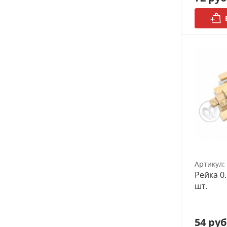
Футляры (витрины) для
моделей
Деревянные 3D модели
Донышки для вязания
Деревянные шкатулки
Инструмент
Нестандартные заготовки
Новогодние изделия
Артикул:
Рейка 0.
Дерево БАЛЬЗА и
шт.
Авиационная фанера
Модели из ФП смолы
54 руб