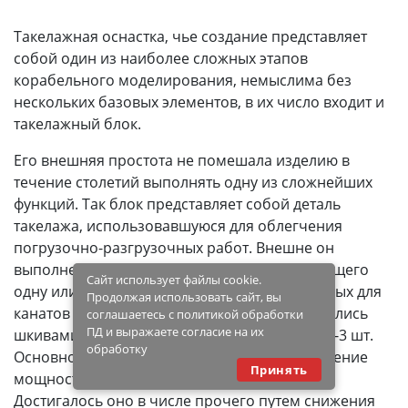
Такелажная оснастка, чье создание представляет
собой один из наиболее сложных этапов
корабельного моделирования, немыслима без
нескольких базовых элементов, в их число входит и
такелажный блок.
Его внешняя простота не помешала изделию в
течение столетий выполнять одну из сложнейших
функций. Так блок представляет собой деталь
такелажа, использовавшуюся для облегчения
погрузочно-разгрузочных работ. Внешне он
выполнен в виде роликового изделия, имеющего
Сайт использует файлы cookie.
одну или несколько канавок, предназначенных для
Продолжая использовать сайт, вы
канатов и тросов. На флоте канавки именовались
соглашаетесь с политикой обработки
ПД и выражаете согласие на их
шкивами, и в среднем их число составляло 1-3 шт.
обработку
Основной функцией детали являлось увеличение
Принять
мощности грузоподъемного механизма.
Достигалось оно в числе прочего путем снижения