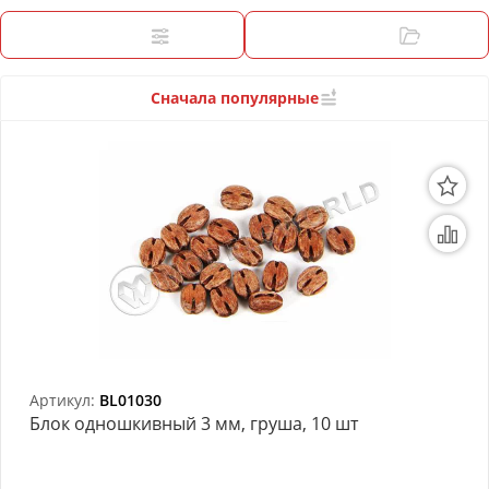
3D Модели
Фильтры
Категории
Модели из бумаги
Аэрографы и компрессоры
Сначала популярные
Инструмент для моделиста
Материалы для моделизма
Литература для моделиста
Готовые модели
Специальные товары
Торговое оборудование
Артикул:
BL01030
Блок одношкивный 3 мм, груша, 10 шт
Товары для школы
Модульное рабочее место