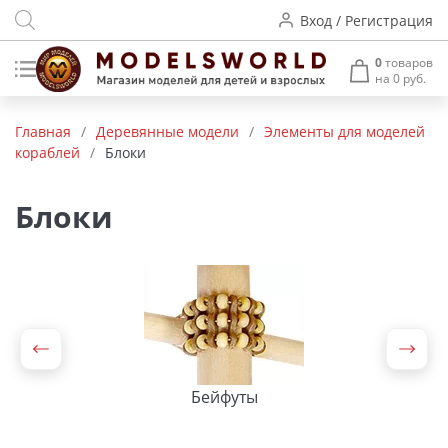
Вход / Регистрация
0
товаров
на 0 руб.
Товары нашего производства
Главная
/
Деревянные модели
/
Элементы для моделей
кораблей
/
Блоки
Деревянные модели
Радиоуправляемые модели
Блоки
Аккумуляторы и зарядные
устройства
Пластиковые модели
Макет H0 и TT
Бейфуты
Архитектурные макеты