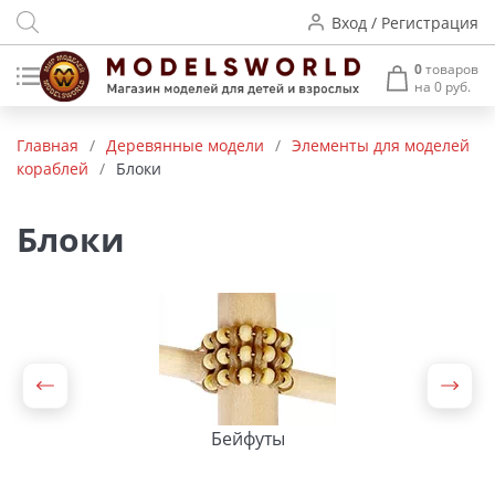
Вход / Регистрация
0
товаров
на 0 руб.
Товары нашего производства
Главная
/
Деревянные модели
/
Элементы для моделей
кораблей
/
Блоки
Деревянные модели
Радиоуправляемые модели
Блоки
Аккумуляторы и зарядные
устройства
Пластиковые модели
Макет H0 и TT
Бейфуты
Архитектурные макеты