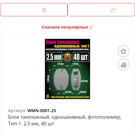
3D Модели
Фильтры
Категории
Модели из бумаги
Аэрографы и компрессоры
Сначала популярные
Инструмент для моделиста
Материалы для моделизма
Литература для моделиста
Готовые модели
Специальные товары
Торговое оборудование
Артикул:
WMN-0001-25
Блок такелажный, одношкивный, фотополимер,
Товары для школы
Тип-1. 2,5 мм, 40 шт
Модульное рабочее место