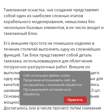
Такелажная оснастка, чье создание представляет
собой один из наиболее сложных этапов
корабельного моделирования, немыслима без
нескольких базовых элементов, в их число входит и
такелажный блок.
Его внешняя простота не помешала изделию в
течение столетий выполнять одну из сложнейших
функций. Так блок представляет собой деталь
такелажа, использовавшуюся для облегчения
погрузочно-разгрузочных работ. Внешне он
выполнен в виде роликового изделия, имеющего
Сайт использует файлы cookie.
одну или несколько канавок, предназначенных для
Продолжая использовать сайт, вы
канатов и тросов. На флоте канавки именовались
соглашаетесь с политикой обработки
ПД и выражаете согласие на их
шкивами, и в среднем их число составляло 1-3 шт.
обработку
Основной функцией детали являлось увеличение
Принять
мощности грузоподъемного механизма.
Достигалось оно в числе прочего путем снижения