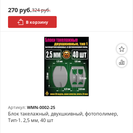
270 руб.
324 руб.
Органайзеры
В корзину
Полки под краску
Рабочая станция
Деревянные ламели
Рейки из ценных пород
Деревянные бруски
Шпон ценных пород
Основания под модели
Артикул:
WMN-0002-25
Блок такелажный, двухшкивный, фотополимер,
Подставки под миниатюры
Тип-1. 2,5 мм, 40 шт
Футляры (витрины) для