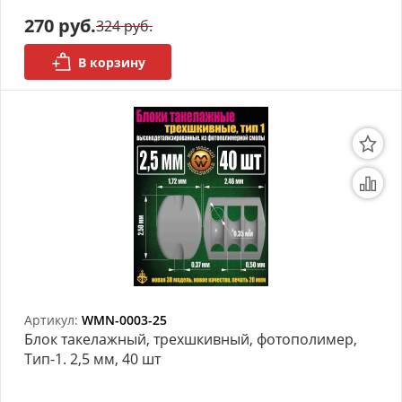
моделей
270 руб.
324 руб.
Деревянные 3D модели
В корзину
Донышки для вязания
Деревянные шкатулки
Инструмент
Нестандартные заготовки
Новогодние изделия
Дерево БАЛЬЗА и
Авиационная фанера
Артикул:
WMN-0003-25
Блок такелажный, трехшкивный, фотополимер,
Модели из ФП смолы
Тип-1. 2,5 мм, 40 шт
Детские товары